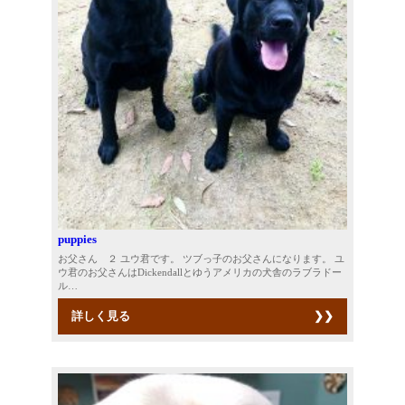
puppies
お父さん ２ ユウ君です。 ツブっ子のお父さんになります。 ユ
ウ君のお父さんはDickendallとゆうアメリカの犬舎のラブラドー
ル…
詳しく見る