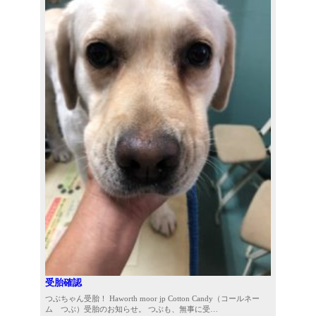
受胎確認
つぶちゃん受胎！ Haworth moor jp Cotton Candy（コールネー
ム つぶ）受胎のお知らせ。 つぶも、無事に受…