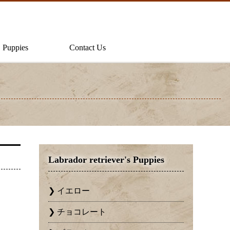
Puppies
Contact Us
Labrador retriever's Puppies
イエロー
チョコレート