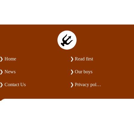
Home
Read first
News
Our boys
Contact Us
Privacy policy
© 2026 Sanctity Labradors