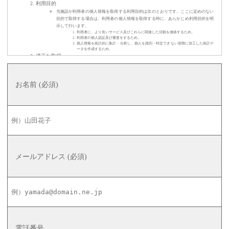
利用目的
当施設が利用者の個人情報を取得する利用目的は次のとおりです。ここに定めのない
目的で取得する場合は、利用者の個人情報を取得する時に、あらかじめ利用目的を明
示して行います。
利用者に、より良いサービス及びこれらに関連した活動を連絡するため。
利用者の個人認証及び審査をするため。
個人情報を統計的に集計・分析し、個人を識別・特定できない形態に加工した統計デ
ータを作成するため。
適正な取得
当施設は、利用者の個人情報を偽りその他不正の手段で取得する事は致しません。
利用
当施設は、利用者の個人情報を「2.利用目的」で定めた範囲内で利用します。
お名前 (必須)
第三者への提供
当施設は、次の場合を除き個人情報を第三者に提供する事は致しません。
利用者によりあらかじめ同意を得ている会社・団体に提供する場合。
法令に基づく場合。
人の生命、身体又は財産の保護のために必要がある場合であって、利用者の同意を得
る事が困難であるとき。
公衆衛生の向上又は児童の健全な育成の推進のために特に必要がある場合であって、
利用者の同意を得ることが困難であるとき。
国の機関若しくは地方公共団体又はその委託を受けた者が法令の定める事務を遂行す
る事に対して協力する必要がある場合であって、利用者の同意を得ることにより当該
事務の遂行に支障を及ぼす恐れがあるとき。
開示・訂正・削除
メールアドレス (必須)
当施設は、個人情報を正確かつ最新の状態で管理するよう努めます。また利用者から
当施設が保有している個人情報の開示を求められたときは所定の手続きに基づき速や
かに開示します。その結果、万一誤った情報があれば速やかに訂正又は削除いたしま
す。
安全管理
当施設は、取扱う個人情報の漏えい、滅失又は棄損の防止、その他安全管理のため、
必要かつ適切な措置を講じます。
その他
当施設では、利用者の個人情報の保護を図るために、法令その他の規範などの変更に
電話番号