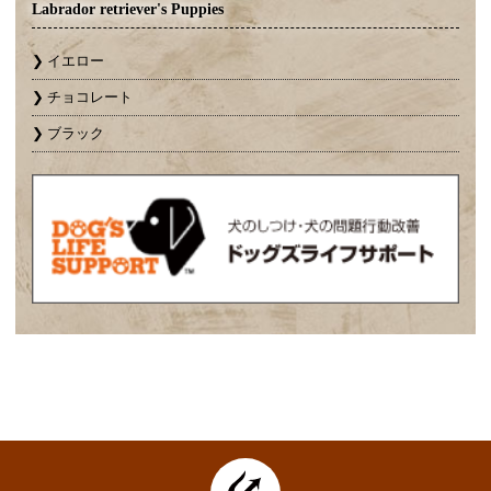
Labrador retriever's Puppies
イエロー
チョコレート
ブラック