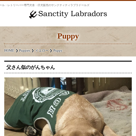
ール・レトリーバー専門犬舎・仔犬販売のサンクティティラブラドールズ
Puppy
HOME
Puppies
イエロー
Puppy
父さん似のがんちゃん