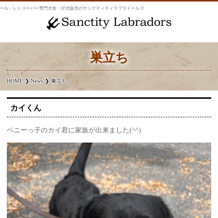
ール・レトリーバー専門犬舎・仔犬販売のサンクティティラブラドールズ
巣立ち
HOME
News
巣立ち
カイくん
ベニーっ子のカイ君に家族が出来ました(^^)